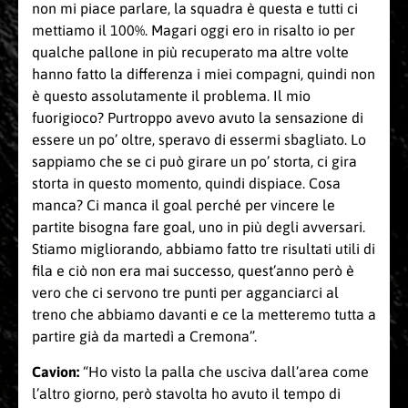
non mi piace parlare, la squadra è questa e tutti ci
mettiamo il 100%. Magari oggi ero in risalto io per
qualche pallone in più recuperato ma altre volte
hanno fatto la differenza i miei compagni, quindi non
è questo assolutamente il problema. Il mio
fuorigioco? Purtroppo avevo avuto la sensazione di
essere un po’ oltre, speravo di essermi sbagliato. Lo
sappiamo che se ci può girare un po’ storta, ci gira
storta in questo momento, quindi dispiace. Cosa
manca? Ci manca il goal perché per vincere le
partite bisogna fare goal, uno in più degli avversari.
Stiamo migliorando, abbiamo fatto tre risultati utili di
fila e ciò non era mai successo, quest’anno però è
vero che ci servono tre punti per agganciarci al
treno che abbiamo davanti e ce la metteremo tutta a
partire già da martedì a Cremona”.
Cavion:
“Ho visto la palla che usciva dall’area come
l’altro giorno, però stavolta ho avuto il tempo di