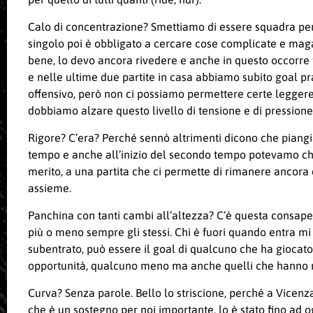
Calo di concentrazione? Smettiamo di essere squadra perch
singolo poi è obbligato a cercare cose complicate e mag
bene, lo devo ancora rivedere e anche in questo occorre 
e nelle ultime due partite in casa abbiamo subito goal p
offensivo, però non ci possiamo permettere certe leggerez
dobbiamo alzare questo livello di tensione e di pressione p
Rigore? C’era? Perché sennò altrimenti dicono che piang
tempo e anche all’inizio del secondo tempo potevamo chiud
merito, a una partita che ci permette di rimanere ancor
assieme.
Panchina con tanti cambi all’altezza? C’è questa consape
più o meno sempre gli stessi. Chi è fuori quando entra mi
subentrato, può essere il goal di qualcuno che ha giocato
opportunità, qualcuno meno ma anche quelli che hanno m
Curva? Senza parole. Bello lo striscione, perché a Vicenza s
che è un sostegno per noi importante, lo è stato fino ad o