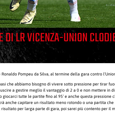
E DI LR VICENZA-UNION CLODI
 e Ronaldo Pompeu da Silva, al termine della gara contro l’Unio
si che abbiamo bisogno di vivere sotto pressione per tirar fuori
iuscire a gestire meglio il vantaggio di 2 a 0 e non mettere in
iocarci tutte le partite fino al 95’ e anche questa pressione c
rà anche capitare un risultato meno rotondo o una partita che dev
isultato per larga parte di gara, poi sarei più contento per il 