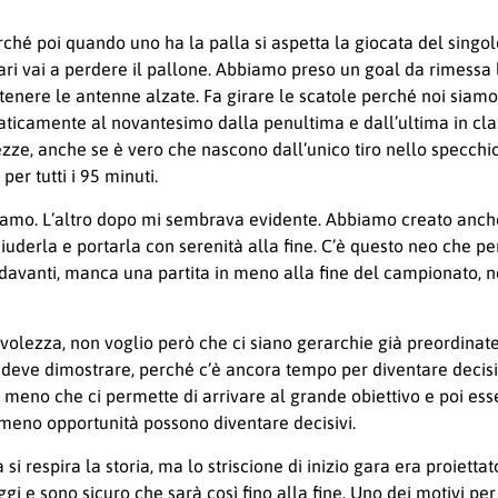
é poi quando uno ha la palla si aspetta la giocata del singolo, 
ari vai a perdere il pallone. Abbiamo preso un goal da rimess
tenere le antenne alzate. Fa girare le scatole perché noi siam
raticamente al novantesimo dalla penultima e dall’ultima in cl
ze, anche se è vero che nascono dall’unico tiro nello specchio 
er tutti i 95 minuti.
iamo. L’altro dopo mi sembrava evidente. Abbiamo creato anch
erla e portarla con serenità alla fine. C’è questo neo che per
a davanti, manca una partita in meno alla fine del campionato,
volezza, non voglio però che ci siano gerarchie già preordinat
 deve dimostrare, perché c’è ancora tempo per diventare decisiv
 meno che ci permette di arrivare al grande obiettivo e poi ess
eno opportunità possono diventare decisivi.
i respira la storia, ma lo striscione di inizio gara era proiettat
ggi e sono sicuro che sarà così fino alla fine. Uno dei motivi pe