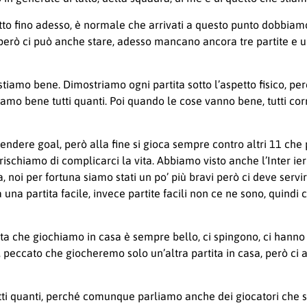
o fino adesso, è normale che arrivati a questo punto dobbiamo 
o’, però ci può anche stare, adesso mancano ancora tre partite 
stiamo bene. Dimostriamo ogni partita sotto l’aspetto fisico,
 stiamo bene tutti quanti. Poi quando le cose vanno bene, tutti c
rendere goal, però alla fine si gioca sempre contro altri 11 ch
ischiamo di complicarci la vita. Abbiamo visto anche l’Inter ier
 noi per fortuna siamo stati un po’ più bravi però ci deve servi
una partita facile, invece partite facili non ce ne sono, quindi c
ta che giochiamo in casa è sempre bello, ci spingono, ci hanno
o, peccato che giocheremo solo un’altra partita in casa, però c
tti quanti, perché comunque parliamo anche dei giocatori che st