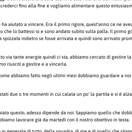
 crederci fino alla fine e vogliamo alimentare questo entusiasm
ha aiutato a vincere. Era il primo rigore, quest’anno ce ne avev
so che lo battessi io e sono andato subito sulla palla. Il primo 
a spizzata indietro se fosse arrivata e quindi sono arrivato pron
to via tante energie quindi ci sta, abbiamo cercato di gestire l
 riusciti a gestire e a vincerla.
come abbiamo fatto negli ultimi mesi dobbiamo guardare a noi e 
stati due o tre momenti in cui calata un po’ la partita e si è al
biato questo, adesso dipende da noi. Sappiamo quello che dob
iamo lavorare già da martedì con il nostro obiettivo in testa.
n generale di tutto, della squadra, di me e di quello che stia