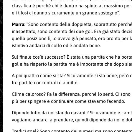
classifica è perché chi è dentro ha spinto al massimo per
e i tifosi ci danno sicuramente un grande sostegno”.
Morra:
“Sono contento della doppietta, soprattutto perché 
inaspettato, sono contento dei due gol. Era già stato deci
quella posizione lì, lo avevo già pensato, ero pronto per l
istintivo andarci di collo ed è andata bene.
Sul finale cos’è successo? È stata una partita che ha porta
gol e ha riaperto la partita ma è importante che dopo siamo
A più quattro come si sta? Sicuramente si sta bene, però 
tre partite concentrati e a mille.
Clima caloroso? Fa la differenza, perché lo senti. Ci sono 
più per spingere e continuare come stavamo facendo.
Dipende tutto da noi stando davanti? Sicuramente è cam
vogliamo andarci a prendere, quindi dipende da noi e dobb
Tredici goal? Sono contento dei numeri ma sono contento i