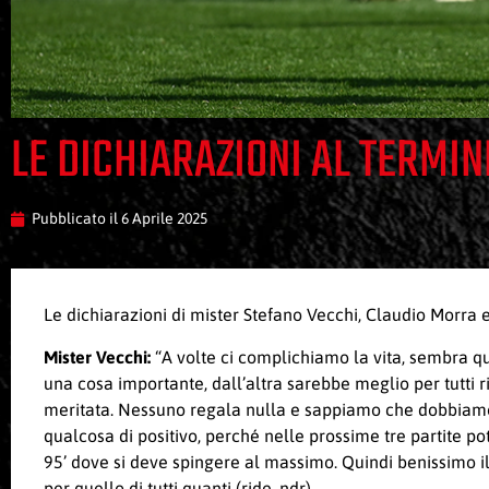
LE DICHIARAZIONI AL TERMIN
Pubblicato il
6 Aprile 2025
Le dichiarazioni di mister Stefano Vecchi, Claudio Morra
Mister Vecchi:
“A volte ci complichiamo la vita, sembra qua
una cosa importante, dall’altra sarebbe meglio per tutti r
meritata. Nessuno regala nulla e sappiamo che dobbiamo g
qualcosa di positivo, perché nelle prossime tre partite pot
95’ dove si deve spingere al massimo. Quindi benissimo il r
per quello di tutti quanti (ride, ndr).