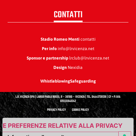
CONTATTI
Stadio Romeo Menti
contatti
Per info
info@lrvicenza.net
Sponsor e partnership
lrclub@lrvicenza.net
Design
Nexidia
Whistleblowing
Safeguarding
L.R. VICENZA SPA | LARGO PAOLO ROSSI, 9 – 36100 – VICENZA | TEL. 04441720128 | CF = P.IVA:
02555940242
PRIVACY POLICY
COOKIE POLICY
UE PREFERENZE RELATIVE ALLA PRIVACY