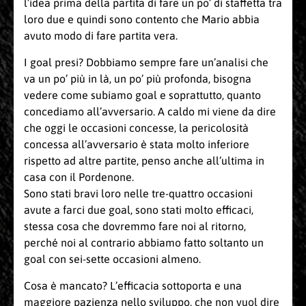
l’idea prima della partita di fare un po’ di staffetta tra
loro due e quindi sono contento che Mario abbia
avuto modo di fare partita vera.
I goal presi? Dobbiamo sempre fare un’analisi che
va un po’ più in là, un po’ più profonda, bisogna
vedere come subiamo goal e soprattutto, quanto
concediamo all’avversario. A caldo mi viene da dire
che oggi le occasioni concesse, la pericolosità
concessa all’avversario è stata molto inferiore
rispetto ad altre partite, penso anche all’ultima in
casa con il Pordenone.
Sono stati bravi loro nelle tre-quattro occasioni
avute a farci due goal, sono stati molto efficaci,
stessa cosa che dovremmo fare noi al ritorno,
perché noi al contrario abbiamo fatto soltanto un
goal con sei-sette occasioni almeno.
Cosa è mancato? L’efficacia sottoporta e una
maggiore pazienza nello sviluppo, che non vuol dire