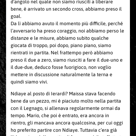
d’angolo nel quale non siamo riusciti a liberare
bene, è arrivato un secondo cross, abbiamo preso il
goal.
Da lì abbiamo avuto il momento più difficile, perché
l’avversario ha preso coraggio, noi abbiamo perso le
distanze e le misure, abbiamo subito qualche
giocata di troppo, poi dopo, piano piano, siamo
rientrati in partita. Nel frattempo però abbiamo
preso il due a zero, siamo riusciti a fare il due-uno e
il due-due, deduco fosse fuorigioco, non voglio
mettere in discussione naturalmente la terna e
quindi siamo vivi.
Ndiaye al posto di Ierardi? Maissa stava facendo
bene da un pezzo, mi è piaciuto molto nella partita
con il Legnago, si allenava regolarmente ormai da
tempo. Mario, che poi è entrato, era ancora in
rientro, gli mancava ancora qualcosina, per cui oggi
ho preferito partire con Ndiaye. Tuttavia c’era già