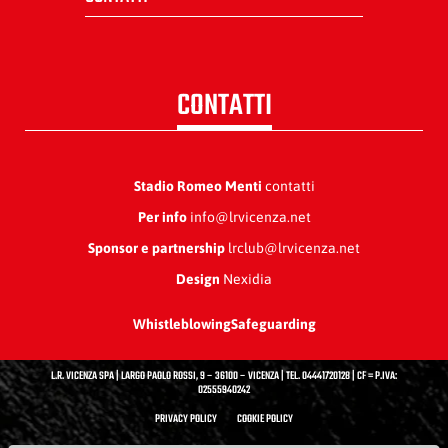
CONTATTI
Stadio Romeo Menti
contatti
Per info
info@lrvicenza.net
Sponsor e partnership
lrclub@lrvicenza.net
Design
Nexidia
Whistleblowing
Safeguarding
L.R. VICENZA SPA | LARGO PAOLO ROSSI, 9 – 36100 – VICENZA | TEL. 04441720128 | CF = P.IVA:
02555940242
PRIVACY POLICY
COOKIE POLICY