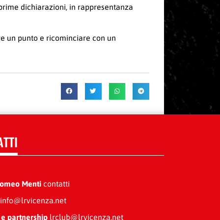
prime dichiarazioni, in rappresentanza
re un punto e ricominciare con un
ATTI
Romeo Menti
contatti
info@lrvicenza.net
 e partnership
lrclub@lrvicenza.net