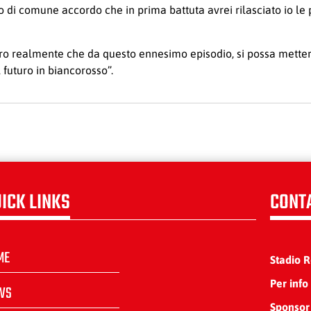
i comune accordo che in prima battuta avrei rilasciato io le 
Spero realmente che da questo ennesimo episodio, si possa mette
 futuro in biancorosso”.
ICK LINKS
CONT
ME
Stadio 
Per info
WS
Sponsor