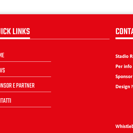
ICK LINKS
CONT
ME
Stadio 
Per info
WS
Sponsor
ONSOR E PARTNER
Design
N
TATTI
Whistle