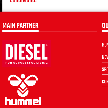
Condividilo!
MAIN PARTNER
QU
HO
NE
SP
CON