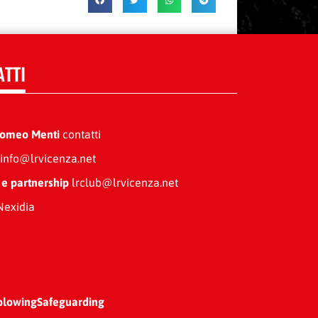
ATTI
Romeo Menti
contatti
info@lrvicenza.net
 e partnership
lrclub@lrvicenza.net
exidia
blowing
Safeguarding