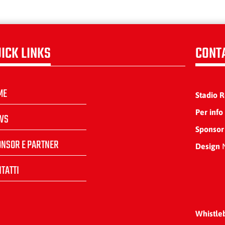
ICK LINKS
CONT
ME
Stadio 
Per info
WS
Sponsor
ONSOR E PARTNER
Design
N
TATTI
Whistle