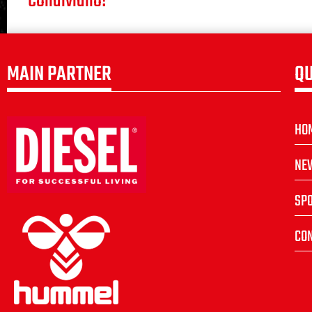
Condividilo!
MAIN PARTNER
QU
HO
NE
SP
CON