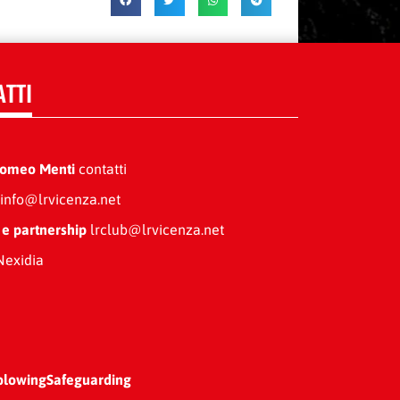
ATTI
Romeo Menti
contatti
info@lrvicenza.net
 e partnership
lrclub@lrvicenza.net
exidia
blowing
Safeguarding