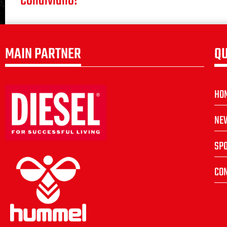
Condividilo!
MAIN PARTNER
QU
HO
NE
SP
CON