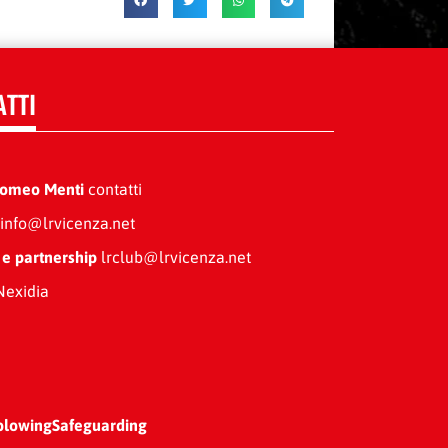
ATTI
Romeo Menti
contatti
info@lrvicenza.net
 e partnership
lrclub@lrvicenza.net
exidia
blowing
Safeguarding