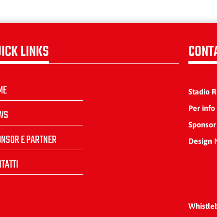
ICK LINKS
CONT
ME
Stadio 
Per info
WS
Sponsor
ONSOR E PARTNER
Design
N
TATTI
Whistle