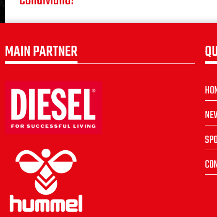
Condividilo!
MAIN PARTNER
QU
HO
NE
SP
CON