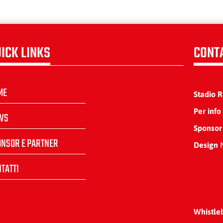
ICK LINKS
CONT
ME
Stadio 
Per info
WS
Sponsor
ONSOR E PARTNER
Design
N
TATTI
Whistle