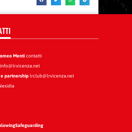
ATTI
Romeo Menti
contatti
info@lrvicenza.net
 e partnership
lrclub@lrvicenza.net
exidia
blowing
Safeguarding