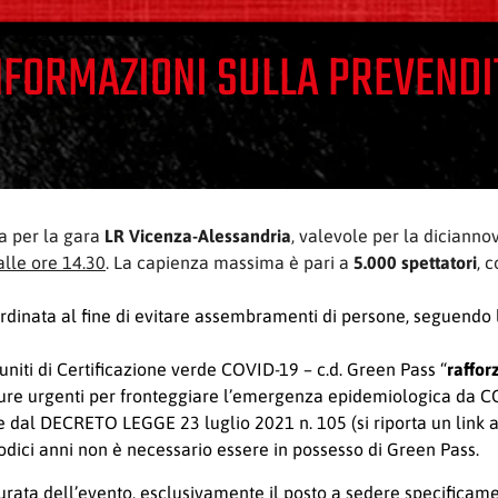
NFORMAZIONI SULLA PREVENDI
a per la gara
LR Vicenza-Alessandria
, valevole per la dicianno
lle ore 14.30
. La capienza massima è pari a
5.000 spettatori
, 
rdinata al fine di evitare assembramenti di persone, seguendo l
muniti di Certificazione verde COVID-19 – c.d. Green Pass “
raffor
 urgenti per fronteggiare l’emergenza epidemiologica da COVI
te dal DECRETO LEGGE 23 luglio 2021 n. 105 (si riporta un link 
 dodici anni non è necessario essere in possesso di Green Pass.
 la durata dell’evento, esclusivamente il posto a sedere specifi