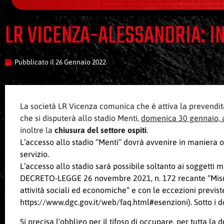
LR VICENZA-ALESSANDRIA: I
Pubblicato il
26 Gennaio 2022
La società LR Vicenza comunica che è attiva la prevendit
che si disputerà allo stadio Menti,
domenica 30 gennaio, a
inoltre la
chiusura del settore ospiti
.
L’accesso allo stadio “Menti” dovrà avvenire in maniera o
servizio.
L’accesso allo stadio sarà possibile soltanto ai soggetti 
DECRETO-LEGGE 26 novembre 2021, n. 172 recante “Misure
attività sociali ed economiche” e con le eccezioni previs
https://www.dgc.gov.it/web/faq.html#esenzioni
). Sotto i
Si precisa l’obbligo per il tifoso di occupare, per tutta