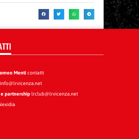
ATTI
Romeo Menti
contatti
info@lrvicenza.net
 e partnership
lrclub@lrvicenza.net
exidia