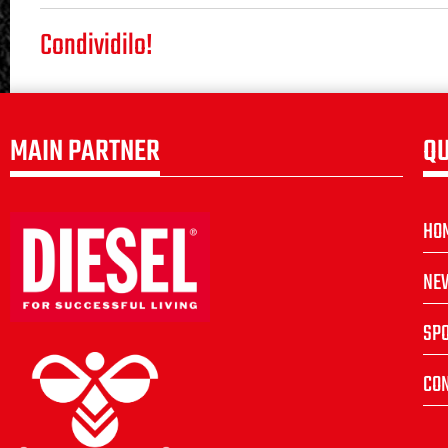
Condividilo!
MAIN PARTNER
QU
HO
NE
SP
CON