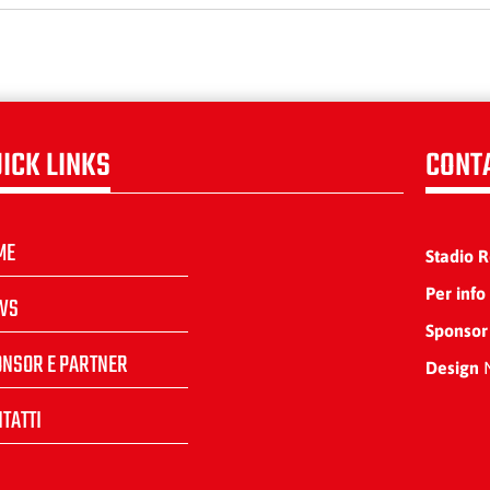
ICK LINKS
CONT
ME
Stadio 
Per info
WS
Sponsor
ONSOR E PARTNER
Design
N
TATTI