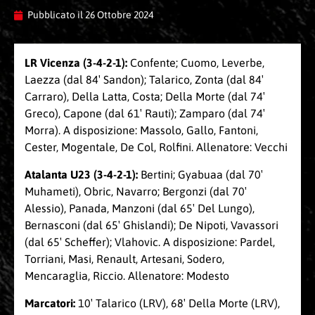
Pubblicato il
26 Ottobre 2024
LR Vicenza (3-4-2-1):
Confente; Cuomo, Leverbe,
Laezza (dal 84′ Sandon); Talarico, Zonta (dal 84′
Carraro), Della Latta, Costa; Della Morte (dal 74′
Greco), Capone (dal 61′ Rauti); Zamparo (dal 74′
Morra). A disposizione: Massolo, Gallo, Fantoni,
Cester, Mogentale, De Col, Rolfini. Allenatore: Vecchi
Atalanta U23 (3-4-2-1):
Bertini; Gyabuaa (dal 70′
Muhameti), Obric, Navarro; Bergonzi (dal 70′
Alessio), Panada, Manzoni (dal 65′ Del Lungo),
Bernasconi (dal 65′ Ghislandi); De Nipoti, Vavassori
(dal 65′ Scheffer); Vlahovic. A disposizione: Pardel,
Torriani, Masi, Renault, Artesani, Sodero,
Mencaraglia, Riccio. Allenatore: Modesto
Marcatori:
10′ Talarico (LRV), 68′ Della Morte (LRV),