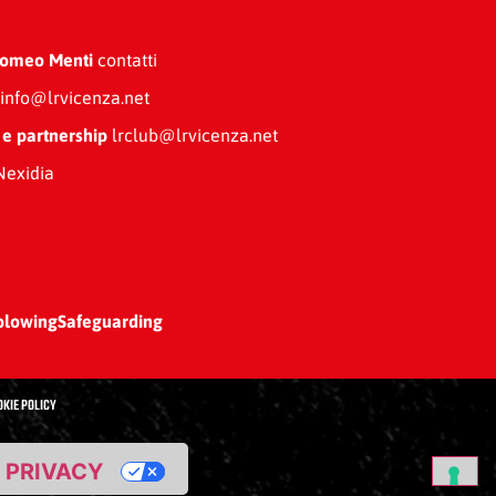
Romeo Menti
contatti
info@lrvicenza.net
 e partnership
lrclub@lrvicenza.net
exidia
blowing
Safeguarding
OKIE POLICY
A PRIVACY