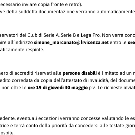
essario inviare copia fronte e retro).
 prive della suddetta documentazione verranno automaticamente 
ervatori dei Club di Serie A, Serie B e Lega Pro. Non verrà con
ire all’indirizzo
simone_marconato@lrvicenza.net
entro le
ore
maticamente respinte.
ero di accrediti riservati alle
persone disabili
è limitato ad un
redito corredata da copia dell’attestato di invalidità, del docum
 non oltre le
ore 19 di giovedì 30 maggio
p.v.. Le richieste inv
iedente, eventuali eccezioni verranno concesse valutando le esi
rice e terrà conto della priorità da concedersi alle testate gio
ospite.