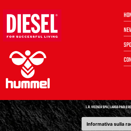
HO
NE
SP
CON
L.R. VICENZA SPA | LARGO PAOLO RO
Informativa sulla ra