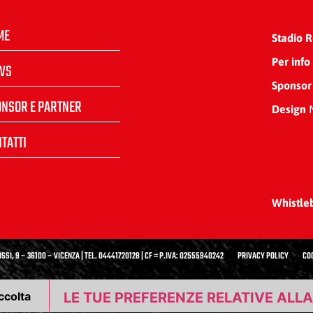
ME
Stadio 
Per info
WS
Sponsor
ONSOR E PARTNER
Design
N
TATTI
Whistle
SSI, 9 – 36100 – VICENZA | TEL. 04441720128 | CF = P.IVA: 02555940242
PRIVACY POLICY
CO
ccolta
LE TUE PREFERENZE RELATIVE ALL