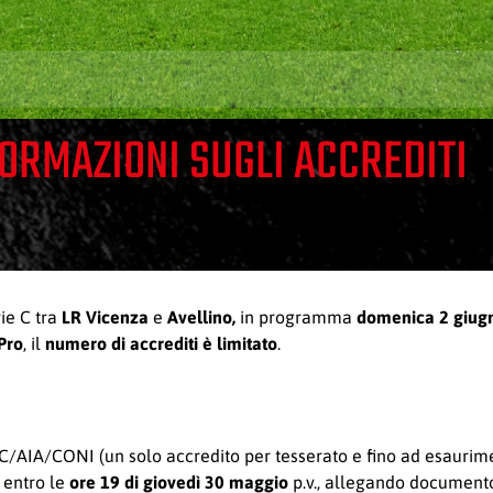
FORMAZIONI SUGLI ACCREDITI
rie C tra
LR Vicenza
e
Avellino,
in programma
domenica 2 giug
Pro
, il
numero di accrediti è limitato
.
IGC/AIA/CONI (un solo accredito per tesserato e fino ad esaurime
entro le
ore 19 di giovedì 30 maggio
p.v., allegando documento