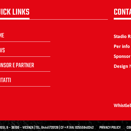
ICK LINKS
CONT
ME
Stadio 
Per info
WS
Sponsor
ONSOR E PARTNER
Design
N
TATTI
Whistle
SSI, 9 – 36100 – VICENZA | TEL. 04441720128 | CF = P.IVA: 02555940242
PRIVACY POLICY
CO