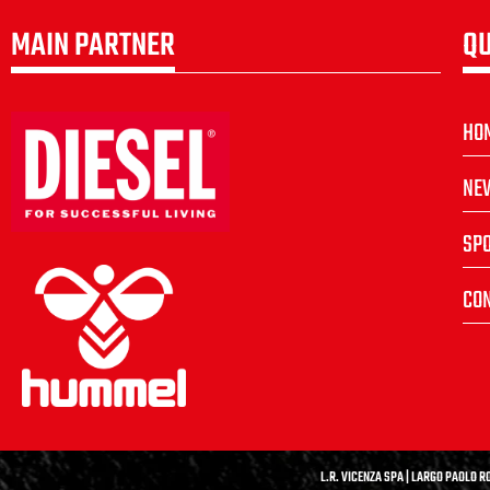
MAIN PARTNER
QU
HO
NE
SP
CON
L.R. VICENZA SPA | LARGO PAOLO RO