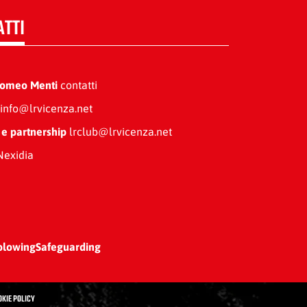
ATTI
Romeo Menti
contatti
info@lrvicenza.net
 e partnership
lrclub@lrvicenza.net
exidia
blowing
Safeguarding
OKIE POLICY