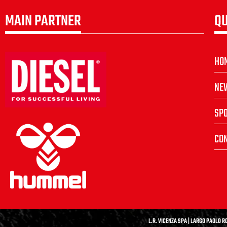
MAIN PARTNER
QU
HO
NE
SP
CON
L.R. VICENZA SPA | LARGO PAOLO RO