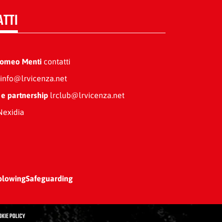
ATTI
Romeo Menti
contatti
info@lrvicenza.net
 e partnership
lrclub@lrvicenza.net
exidia
blowing
Safeguarding
OKIE POLICY