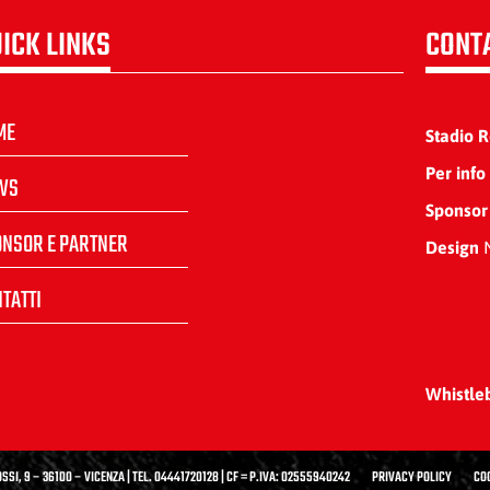
ICK LINKS
CONT
ME
Stadio 
Per info
WS
Sponsor
ONSOR E PARTNER
Design
N
TATTI
Whistle
SSI, 9 – 36100 – VICENZA | TEL. 04441720128 | CF = P.IVA: 02555940242
PRIVACY POLICY
CO