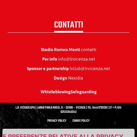
CONTATTI
Stadio Romeo Menti
contatti
Per info
info@lrvicenza.net
Sponsor e partnership
lrclub@lrvicenza.net
Design
Nexidia
Whistleblowing
Safeguarding
L.R. VICENZA SPA | LARGO PAOLO ROSSI, 9 – 36100 – VICENZA | TEL. 04441720128 | CF = P.IVA:
02555940242
PRIVACY POLICY
COOKIE POLICY
UE PREFERENZE RELATIVE ALLA PRIVACY