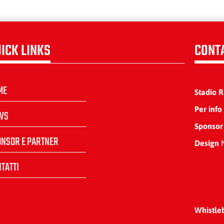
ICK LINKS
CONT
ME
Stadio 
Per info
WS
Sponsor
ONSOR E PARTNER
Design
N
TATTI
Whistle