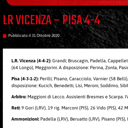
LR VICENZA – PISA 4-4
Pubblicato il
31 Ottobre 2020
L.R. Vicenza (4-4-2):
Grandi; Bruscagin, Padella, Cappellett
(64 Longo), Meggiorini. A disposizione: Perina, Zonta, Pas
Pisa (4-3-1-2):
Perilli; Pisano, Caracciolo, Varnier (58 Belli)
disposizione: Kucich, Benedetti, Lisi, Meroni, Soddimo, Sibi
Arbitro:
Maggioni di Lecco. Assistenti Bresmes e Scarpa. 
Reti:
9 Gori (LRV), 19 rig. Marconi (PIS), 26 Vido (PIS), 42
Ammonizioni:
Padella (LRV), Beruatto (LRV), Pisano (PIS), 