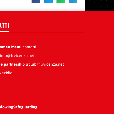
ATTI
Romeo Menti
contatti
info@lrvicenza.net
 e partnership
lrclub@lrvicenza.net
exidia
blowing
Safeguarding