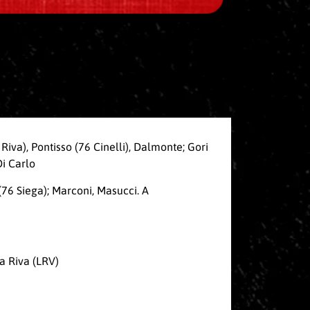
Riva), Pontisso (76 Cinelli), Dalmonte; Gori
Di Carlo
o (76 Siega); Marconi, Masucci. A
Da Riva (LRV)