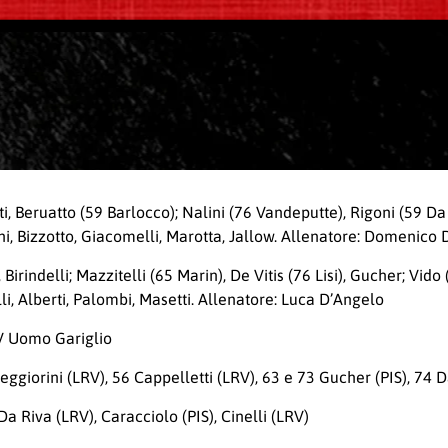
i, Beruatto (59 Barlocco); Nalini (76 Vandeputte), Rigoni (59 Da 
ini, Bizzotto, Giacomelli, Marotta, Jallow. Allenatore: Domenico 
, Birindelli; Mazzitelli (65 Marin), De Vitis (76 Lisi), Gucher; Vid
lli, Alberti, Palombi, Masetti. Allenatore: Luca D’Angelo
IV Uomo Gariglio
 Meggiorini (LRV), 56 Cappelletti (LRV), 63 e 73 Gucher (PIS), 74 
Da Riva (LRV), Caracciolo (PIS), Cinelli (LRV)