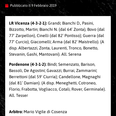
Pubblicato il
9 Febbraio 2019
LR Vicenza (4-3-2-1):
Grandi; Bianchi D., Pasini,
Bizzotto, Martin; Bianchi N. (dal 64′ Zonta), Bovo (dal
77′ Zarpellon), Cinelli (dal 82′ Pontisso); Guerra (dal
77′ Curcio), Giacomelli; Arma (dal 82′ Maistrello). (A
disp. Albertazzi, Zonta, Laurenti, Tronco, Bonetto,
Stevanin, Gashi, Mantovani). All. Serena
Pordenone (4-3-1-2):
Bindi; Semenzato, Barison,
Bassoli, De Agostini; Gavazzi, Burrai, Zammarini;
Berrettoni (dal 59′ Ciurria); Candellone, Magnaghi
(dal 81′ Damian). (A disp. Meneghetti, Cotroneo,
Florio, Frabotta, Vogliacco, Cotali, Rover, Germinale).
All. Tesser
Arbitro:
Mario Vigile di Cosenza