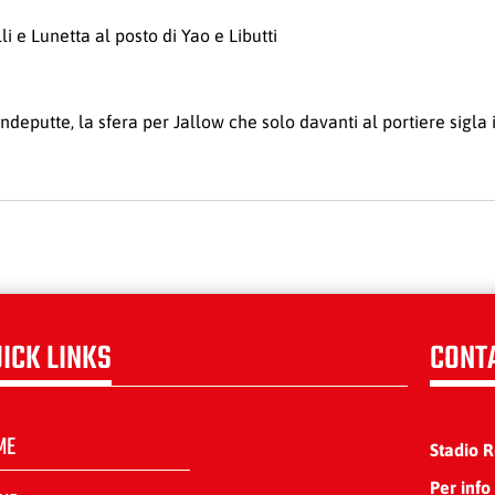
i e Lunetta al posto di Yao e Libutti
putte, la sfera per Jallow che solo davanti al portiere sigla 
ICK LINKS
CONT
ME
Stadio 
Per info