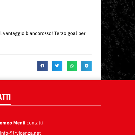
il vantaggio biancorosso! Terzo goal per
ATTI
Romeo Menti
contatti
info@lrvicenza.net