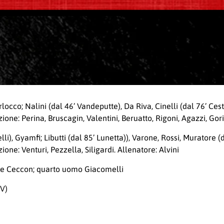
arlocco; Nalini (dal 46’ Vandeputte), Da Riva, Cinelli (dal 76’ Ces
ione: Perina, Bruscagin, Valentini, Beruatto, Rigoni, Agazzi, Gori
li), Gyamfi; Libutti (dal 85’ Lunetta)), Varone, Rossi, Muratore (
ne: Venturi, Pezzella, Siligardi. Allenatore: Alvini
oni e Ceccon; quarto uomo Giacomelli
RV)