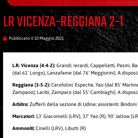
LR VICENZA-REGGIANA 2-1
Pubblicato il
10 Maggio 2021
L.R. Vicenza (4-4-2):
Grandi; Ierardi, Cappelletti, Pasini, B
(dal 61’ Longo), Lanzafame (dal 76’ Meggiorini). A disposiz
Reggiana (3-5-2):
Cerofolini; Espeche, Yao (dal 85’ Martinel
Zampano); Laribi, Zamparo (dal 55’ Cambiaghi). A disposizio
Arbitro:
Zufferli della sezione di Udine; assistenti: Bind
Marcatori:
13’ Giacomelli (LRV), 37’ Yao (R), 90′ Jallow (L
Ammoniti:
Cinelli (LRV), Libutti (R)