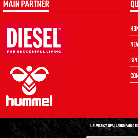
MAIN PARTNER
QU
HO
NE
SP
CON
L.R. VICENZA SPA | LARGO PAOLO RO