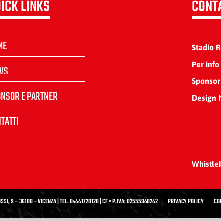
ICK LINKS
CONT
ME
Stadio 
Per info
WS
Sponsor
ONSOR E PARTNER
Design
N
TATTI
Whistle
SSI, 9 – 36100 – VICENZA | TEL. 04441720128 | CF = P.IVA: 02555940242
PRIVACY POLICY
CO