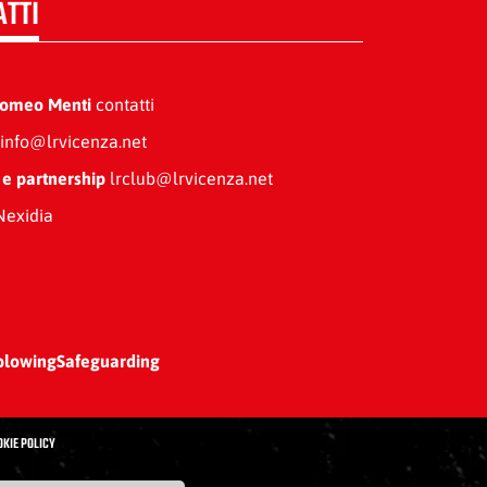
ATTI
Romeo Menti
contatti
info@lrvicenza.net
 e partnership
lrclub@lrvicenza.net
exidia
blowing
Safeguarding
OKIE POLICY