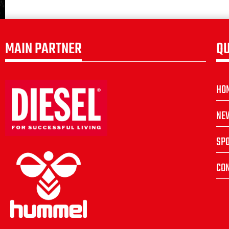
MAIN PARTNER
QU
HO
NE
SP
CON