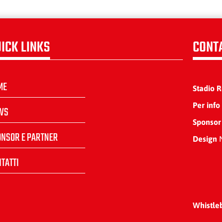
ICK LINKS
CONT
ME
Stadio 
Per info
WS
Sponsor
ONSOR E PARTNER
Design
N
TATTI
Whistle