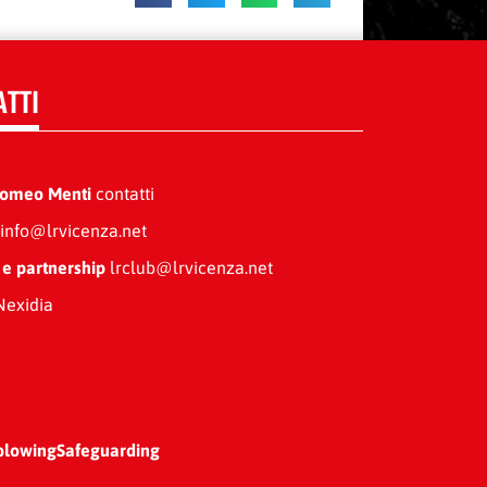
ATTI
Romeo Menti
contatti
info@lrvicenza.net
 e partnership
lrclub@lrvicenza.net
exidia
blowing
Safeguarding