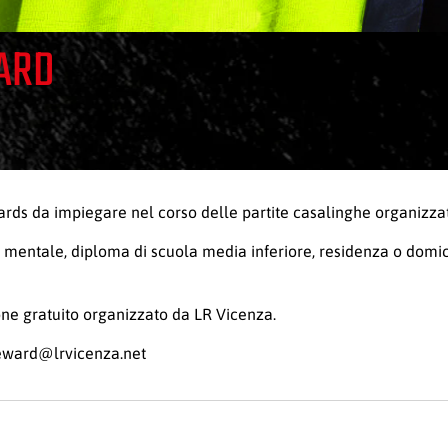
WARD
wards da impiegare nel corso delle partite casalinghe organizza
a e mentale, diploma di scuola media inferiore, residenza o domici
one gratuito organizzato da LR Vicenza.
eward@lrvicenza.net