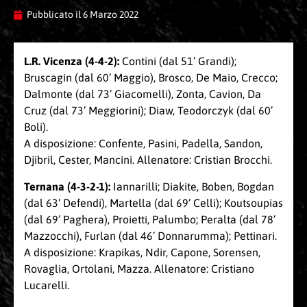
Pubblicato il
6 Marzo 2022
L.R. Vicenza (4-4-2):
Contini (dal 51’ Grandi);
Bruscagin (dal 60’ Maggio), Brosco, De Maio, Crecco;
Dalmonte (dal 73’ Giacomelli), Zonta, Cavion, Da
Cruz (dal 73’ Meggiorini); Diaw, Teodorczyk (dal 60’
Boli).
A disposizione: Confente, Pasini, Padella, Sandon,
Djibril, Cester, Mancini. Allenatore: Cristian Brocchi.
Ternana (4-3-2-1):
Iannarilli; Diakite, Boben, Bogdan
(dal 63’ Defendi), Martella (dal 69’ Celli); Koutsoupias
(dal 69’ Paghera), Proietti, Palumbo; Peralta (dal 78’
Mazzocchi), Furlan (dal 46’ Donnarumma); Pettinari.
A disposizione: Krapikas, Ndir, Capone, Sorensen,
Rovaglia, Ortolani, Mazza. Allenatore: Cristiano
Lucarelli.