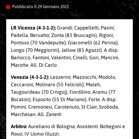
Pubblicato il
29 Gennaio 2021
LR Vicenza (4-3-1-2):
Grandi; Cappelletti, Pasini,
Padella, Beruatto; Zonta (83 Bruscagin), Rigoni,
Pontisso (70 Vandeputte); Giacomelli (62 Perina);
Longo (70 Meggiorini), Jallow (83 Agazzi). A disp.
Barlocco, Fantoni, Valentini, Cinelli, Gori, Mancini,
Marotta. All. Di Carlo
Venezia (4-3-1-2):
Lezzerini; Mazzocchi, Modolo,
Ceccaroni, Molinaro (55 Felicioli); Maleh,
Taugourdeau (70 Crnigoj), Fiordilino; Aramu (77
Bocalon); Esposito (55 Di Mariano), Forte. A disp.
Pomini, Cremonesi, Carotenuto, St Clair, Svoboda,
Marchesan. All. Zanetti
Arbitro:
Aureliano di Bologna; Assistenti: Bottegoni e
Rossi; IV Uomo Illuzzi.