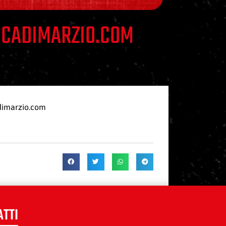
LUCADIMARZIO.COM
adimarzio.com
ATTI