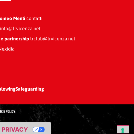
Romeo Menti
contatti
info@lrvicenza.net
 e partnership
lrclub@lrvicenza.net
exidia
blowing
Safeguarding
OKIE POLICY
A PRIVACY