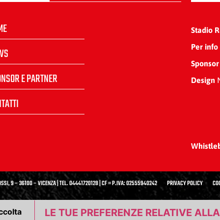
ME
Stadio 
Per info
WS
Sponsor
ONSOR E PARTNER
Design
N
TATTI
Whistle
SSI, 9 – 36100 – VICENZA | TEL. 04441720128 | CF = P.IVA: 02555940242
PRIVACY POLICY
CO
ccolta
LE TUE PREFERENZE RELATIVE ALL