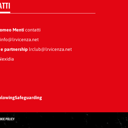
ATTI
Romeo Menti
contatti
info@lrvicenza.net
 e partnership
lrclub@lrvicenza.net
exidia
blowing
Safeguarding
OKIE POLICY