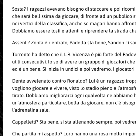
Sosta? I ragazzi avevano bisogno di staccare e poi ricomin
che sarà bellissima da giocare, di fronte ad un pubblico 
nei vertici della classifica, anche se magari hanno affr
Dobbiamo essere tosti e attenti e riprendere la strada che
Assenti? Zonta è rientrato, Padella sta bene, Sandon ci sar
Torrente ha detto che il L.R. Vicenza è più forte del Pado
utili consecutivi. Io so di avere un gruppo di giocatori 
ed è un bene. Si inizia in undici e poi vedremo, i giocato
Dente avvelenato contro Ronaldo? Lui è un ragazzo troppo i
vogliono giocare e vivere, visto lo stadio pieno e l’atmo
tirato. Dobbiamo migliorarci ogni qualvolta ne abbiamo l’
un’atmosfera particolare, bella da giocare, non c’è bisogn
l’adrenalina sale.
Cappelletti? Sta bene, si sta allenando sempre, poi vedre
Che partita mi aspetto? Loro hanno una rosa molto impor