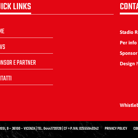
ICK LINKS
CONT
ME
Stadio 
Per info
WS
Sponsor
ONSOR E PARTNER
Design
N
TATTI
Whistle
SSI, 9 – 36100 – VICENZA | TEL. 04441720128 | CF = P.IVA: 02555940242
PRIVACY POLICY
CO