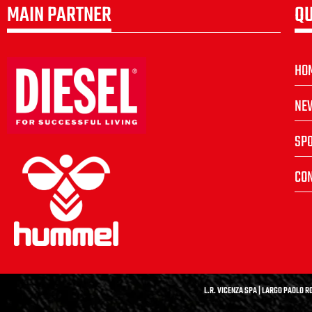
MAIN PARTNER
QU
HO
NE
SP
CON
L.R. VICENZA SPA | LARGO PAOLO RO