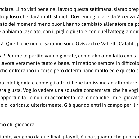
ciare. Li ho visti bene nel lavoro questa settimana, siamo prepa
strepitoso che darà molti stimoli. Dovremo giocare da Vicenza.
ontato dei momenti meno buoni, hanno cambiato allenatore da p
 abbiamo lasciato, con il piglio giusto e con quell’atteggiamen
à. Quelli che non ci saranno sono Oviszach e Valietti, Cataldi, pi
va? Per me le partite vanno giocate, come abbiamo fatto con la 
che lavora veramente tanto e bene, mi mettono sempre in difficol
ri che entreranno in corso però determinano molto ed è questo ch
ntelligente e come gli altri ci tiene tantissimo ad affrontare q
sfera giusta. Voglio vedere una squadra concentrata, che ha vogl
opportunità. Io non mi accontento mai e neanche i miei giocato
o di caricarla ulteriormente. Già quando entri in campo per il r
mo chi giocherà.
tante, vengono da due finali playoff, è una squadra che può c