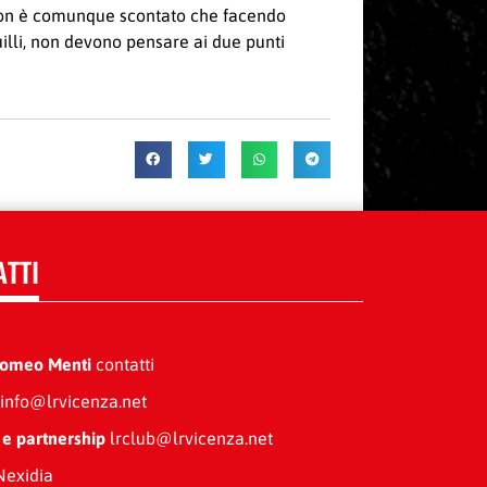
ni, Non è comunque scontato che facendo
uilli, non devono pensare ai due punti
ATTI
Romeo Menti
contatti
info@lrvicenza.net
 e partnership
lrclub@lrvicenza.net
exidia