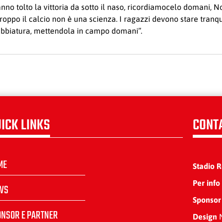
ci hanno tolto la vittoria da sotto il naso, ricordiamocelo doma
troppo il calcio non è una scienza. I ragazzi devono stare tranq
rabbiatura, mettendola in campo domani”.
ICK LINKS
CONT
ME
Stadio 
Per info
WS
Sponsor
ONSOR E PARTNER
Design
N