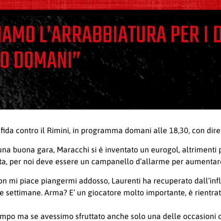
AMO L’ARRABBIATURA PER I D
PO DOMANI”
fida contro il Rimini, in programma domani alle 18,30, con diret
o una buona gara, Maracchi si è inventato un eurogol, altrimenti 
ita, per noi deve essere un campanello d’allarme per aumentare
on mi piace piangermi addosso, Laurenti ha recuperato dall’inf
e settimane. Arma? E’ un giocatore molto importante, è rientrat
 campo ma se avessimo sfruttato anche solo una delle occasioni