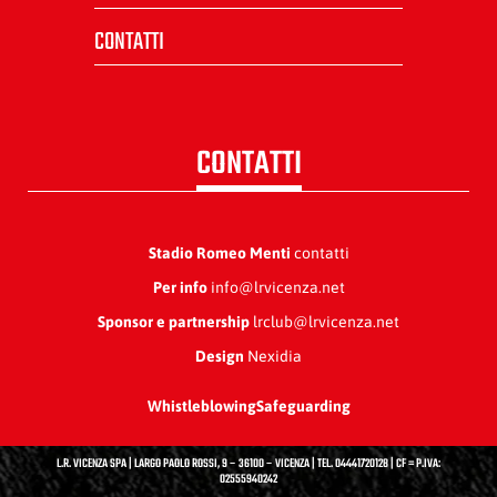
CONTATTI
CONTATTI
Stadio Romeo Menti
contatti
Per info
info@lrvicenza.net
Sponsor e partnership
lrclub@lrvicenza.net
Design
Nexidia
Whistleblowing
Safeguarding
L.R. VICENZA SPA | LARGO PAOLO ROSSI, 9 – 36100 – VICENZA | TEL. 04441720128 | CF = P.IVA:
02555940242