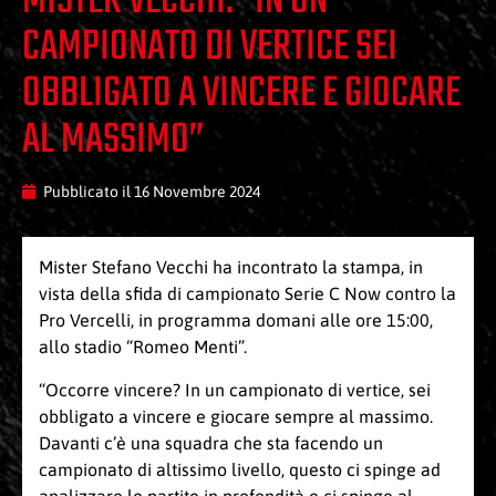
MISTER VECCHI: “IN UN
CAMPIONATO DI VERTICE SEI
OBBLIGATO A VINCERE E GIOCARE
AL MASSIMO”
Pubblicato il
16 Novembre 2024
Mister Stefano Vecchi ha incontrato la stampa, in
vista della sfida di campionato Serie C Now contro la
Pro Vercelli, in programma domani alle ore 15:00,
allo stadio “Romeo Menti”.
“Occorre vincere? In un campionato di vertice, sei
obbligato a vincere e giocare sempre al massimo.
Davanti c’è una squadra che sta facendo un
campionato di altissimo livello, questo ci spinge ad
analizzare le partite in profondità e ci spinge al