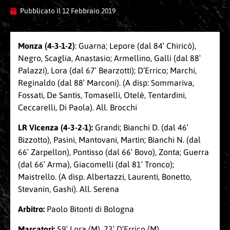
Pubblicato il
12 Febbraio 2019
Monza (4-3-1-2)
: Guarna; Lepore (dal 84′ Chiricò),
Negro, Scaglia, Anastasio; Armellino, Galli (dal 88′
Palazzi), Lora (dal 67′ Bearzotti); D’Errico; Marchi,
Reginaldo (dal 88′ Marconi). (A disp: Sommariva,
Fossati, De Santis, Tomaselli, Otelè, Tentardini,
Ceccarelli, Di Paola). All. Brocchi
LR Vicenza (4-3-2-1):
Grandi; Bianchi D. (dal 46′
Bizzotto), Pasini, Mantovani, Martin; Bianchi N. (dal
66′ Zarpellon), Pontisso (dal 66′ Bovo), Zonta; Guerra
(dal 66′ Arma), Giacomelli (dal 81′ Tronco);
Maistrello. (A disp. Albertazzi, Laurenti, Bonetto,
Stevanin, Gashi). All. Serena
Arbitro:
Paolo Bitonti di Bologna
Marcatori:
59′ Lora (M), 73′ D’Errico (M)