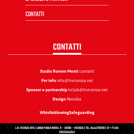
CONTATTI
CONTATTI
Stadio Romeo Menti
contatti
Per info
info@lrvicenza.net
Sponsor e partnership
lrclub@lrvicenza.net
Design
Nexidia
Whistleblowing
Safeguarding
L.R. VICENZA SPA | LARGO PAOLO ROSSI, 9 – 36100 – VICENZA | TEL. 04441720128 | CF = P.IVA:
02555940242