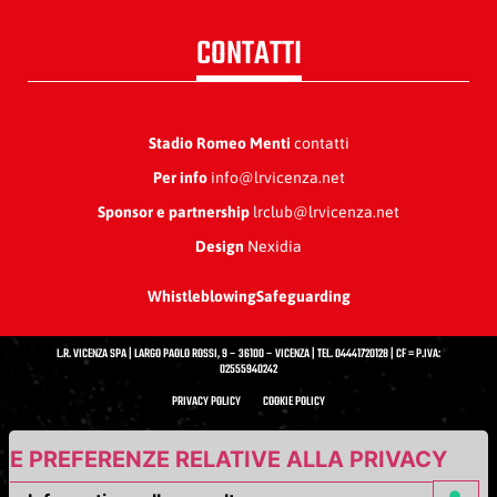
CONTATTI
Stadio Romeo Menti
contatti
Per info
info@lrvicenza.net
Sponsor e partnership
lrclub@lrvicenza.net
Design
Nexidia
Whistleblowing
Safeguarding
L.R. VICENZA SPA | LARGO PAOLO ROSSI, 9 – 36100 – VICENZA | TEL. 04441720128 | CF = P.IVA:
02555940242
PRIVACY POLICY
COOKIE POLICY
UE PREFERENZE RELATIVE ALLA PRIVACY