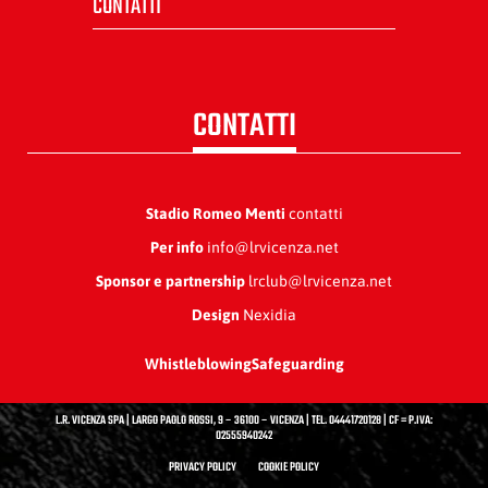
CONTATTI
CONTATTI
Stadio Romeo Menti
contatti
Per info
info@lrvicenza.net
Sponsor e partnership
lrclub@lrvicenza.net
Design
Nexidia
Whistleblowing
Safeguarding
L.R. VICENZA SPA | LARGO PAOLO ROSSI, 9 – 36100 – VICENZA | TEL. 04441720128 | CF = P.IVA:
02555940242
PRIVACY POLICY
COOKIE POLICY