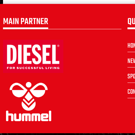
MAIN PARTNER
QU
HO
NE
SP
CON