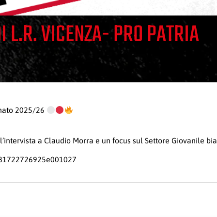
 L.R. VICENZA- PRO PATRIA
onato 2025/26
, l’intervista a Claudio Morra e un focus sul Settore Giovanile bi
581722726925e001027