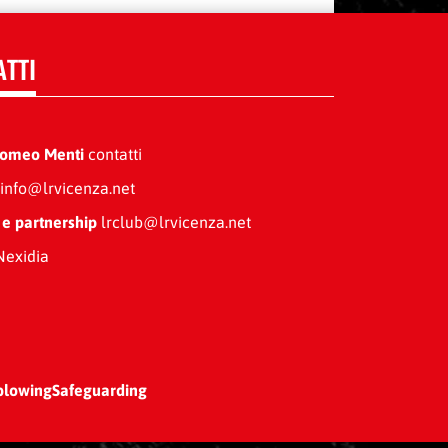
ATTI
Romeo Menti
contatti
info@lrvicenza.net
 e partnership
lrclub@lrvicenza.net
exidia
blowing
Safeguarding