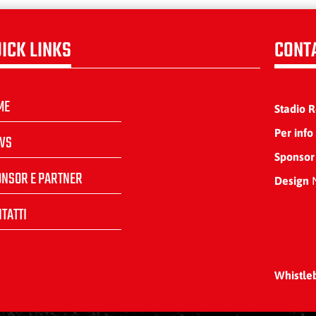
ICK LINKS
CONT
ME
Stadio 
Per info
WS
Sponsor
ONSOR E PARTNER
Design
N
TATTI
Whistle