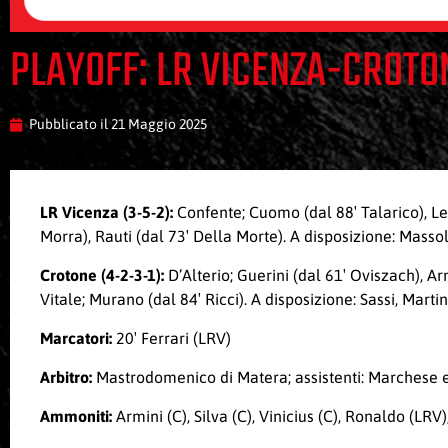
PLAYOFF: LR VICENZA-CROTO
Pubblicato il
21 Maggio 2025
LR Vicenza (3-5-2):
Confente; Cuomo (dal 88′ Talarico), Lev
Morra), Rauti (dal 73′ Della Morte). A disposizione: Masso
Crotone (4-2-3-1):
D’Alterio; Guerini (dal 61′ Oviszach), Arm
Vitale; Murano (dal 84′ Ricci). A disposizione: Sassi, Marti
Marcatori:
20′ Ferrari (LRV)
Arbitro:
Mastrodomenico di Matera; assistenti: Marchese e 
Ammoniti:
Armini (C), Silva (C), Vinicius (C), Ronaldo (LRV)