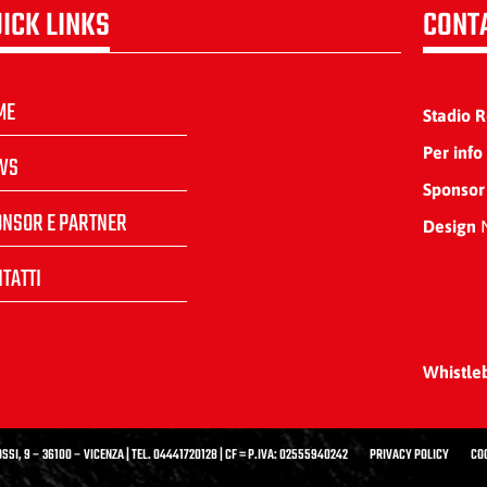
ICK LINKS
CONT
ME
Stadio 
Per info
WS
Sponsor
ONSOR E PARTNER
Design
N
TATTI
Whistle
SSI, 9 – 36100 – VICENZA | TEL. 04441720128 | CF = P.IVA: 02555940242
PRIVACY POLICY
CO