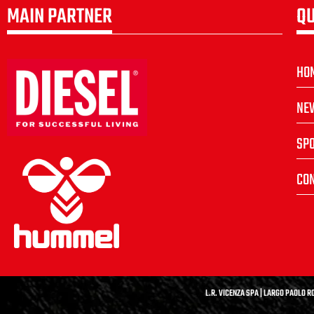
MAIN PARTNER
QU
HO
NE
SP
CON
L.R. VICENZA SPA | LARGO PAOLO RO