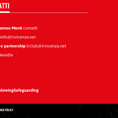
ATTI
Romeo Menti
contatti
info@lrvicenza.net
 e partnership
lrclub@lrvicenza.net
exidia
blowing
Safeguarding
OKIE POLICY