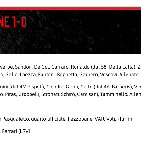
NE 1-0
erbe, Sandon; De Col, Carraro, Ronaldo (dal 58′ Della Latta), Zon
lo, Gallo, Laezza, Fantoni, Beghetto, Garnero, Vescovi. Allenator
ini (dal 46′ Rispoli), Cocetta, Giron; Gallo (dal 46′ Barberis), V
no, Piras, Groppelli, Stronati, Schirò, Cantisani, Tumminello. All
Pasqualetto; quarto ufficiale: Pezzopane; VAR: Volpi-Turrini
, Ferrari (LRV)