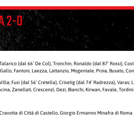
A 2-0
arico (dal 66′ De Col), Tronchin, Ronaldo (dal 87′ Rossi), Costa
 Gallo, Fantoni, Laezza, Lattanzio, Mogentale, Proia, Busato, Con
la; Fusi (dal 56′ Cretella), Crisetig (dal 74′ Radrezza), Varas; L
acina, Zanellati, Crescenzi, Dezi, Bianchi, Kirwan, Favale, Tordi
Cravotta di Città di Castello, Giorgio Ermanno Minafra di Roma 