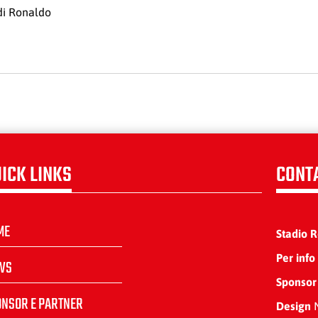
 di Ronaldo
ICK LINKS
CONT
ME
Stadio 
Per info
WS
Sponsor
ONSOR E PARTNER
Design
N