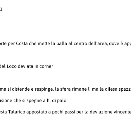
61
per Costa che mette la palla al centro dell’area, dove è appo
del Loco deviata in corner
 si distende e respinge, la sfera rimane lì ma la difesa spazza
usione che si spegne a fil di palo
 testa Talarico appostato a pochi passi per la deviazione vincent