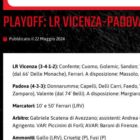
PLAYOFF: LR VICENZA-PADOV
Pubblicato il
22 Maggio 2024
LR Vicenza (3-4-1-2):
Confente; Cuomo, Golemic, Sandon; Tal
(dal 66′ Delle Monache), Ferrari. A disposizione: Massolo,
Padova (4-3-3):
Donnarumma; Capelli, Delli Carri, Faedo, Vil
Zamparo), Valente (dal 74′ Belli). A disposizione: Margiar
Marcatori:
10′ e 50′ Ferrari (LRV)
Arbitro:
Gabriele Scatena di Avezzano; assistenti: Andrea 
Agrigento. VAR: Piccinini di Forlì; AVAR: Baroni di Firenze.
Ammoniti:
Gallo (LRV), Crisetig (P), Fusi (P)