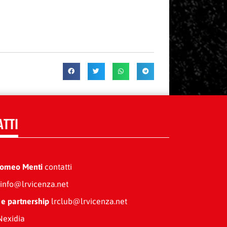
ATTI
Romeo Menti
contatti
info@lrvicenza.net
 e partnership
lrclub@lrvicenza.net
exidia