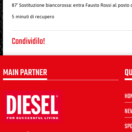
87′ Sostituzione biancorossa: entra Fausto Rossi al posto
5 minuti di recupero
Condividilo!
MAIN PARTNER
QU
HO
NE
SP