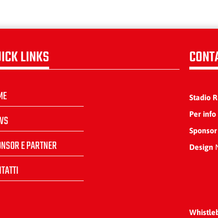
ICK LINKS
CONT
ME
Stadio 
Per info
WS
Sponsor
ONSOR E PARTNER
Design
N
TATTI
Whistle