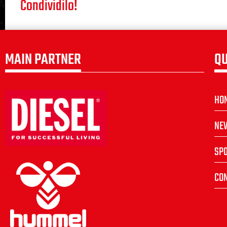
Condividilo!
MAIN PARTNER
QU
HO
NE
SP
CON