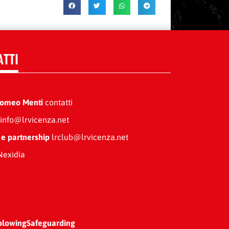
ATTI
Romeo Menti
contatti
info@lrvicenza.net
 e partnership
lrclub@lrvicenza.net
exidia
blowing
Safeguarding