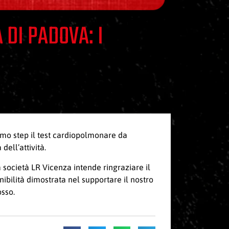
 DI PADOVA: I
imo step il test cardiopolmonare da
ell’attività.
a società LR Vicenza intende ringraziare il
nibilità dimostrata nel supportare il nostro
osso.