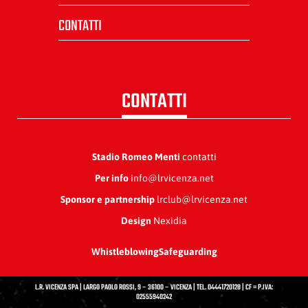
CONTATTI
CONTATTI
Stadio Romeo Menti
contatti
Per info
info@lrvicenza.net
Sponsor e partnership
lrclub@lrvicenza.net
Design
Nexidia
Whistleblowing
Safeguarding
L.R. VICENZA SPA | LARGO PAOLO ROSSI, 9 – 36100 – VICENZA | TEL. 04441720128 | CF = P.IVA:
02555940242