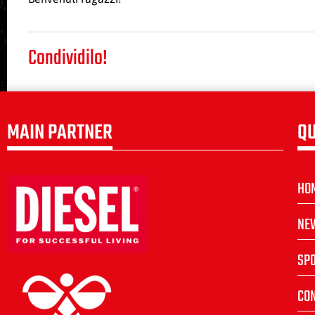
Condividilo!
MAIN PARTNER
QU
HO
NE
SP
CON