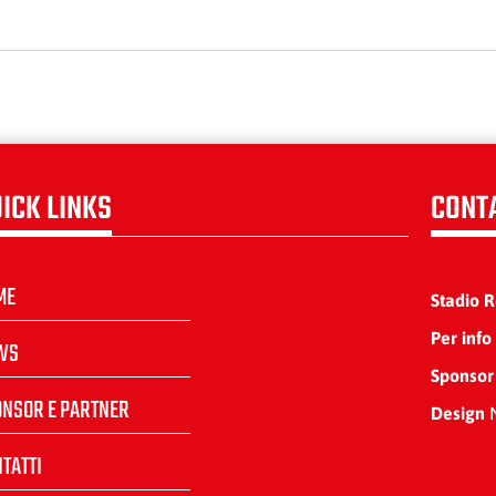
ICK LINKS
CONT
ME
Stadio 
Per info
WS
Sponsor
ONSOR E PARTNER
Design
N
TATTI