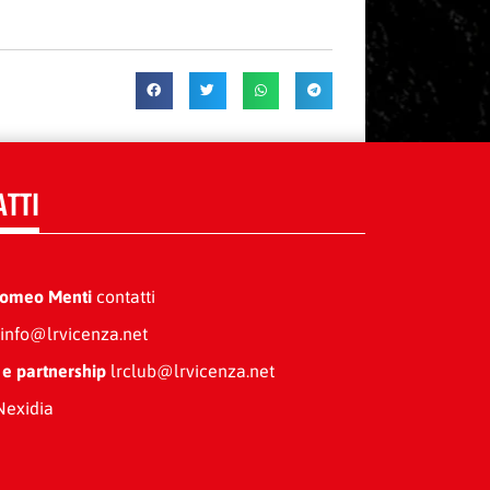
ATTI
Romeo Menti
contatti
info@lrvicenza.net
 e partnership
lrclub@lrvicenza.net
exidia