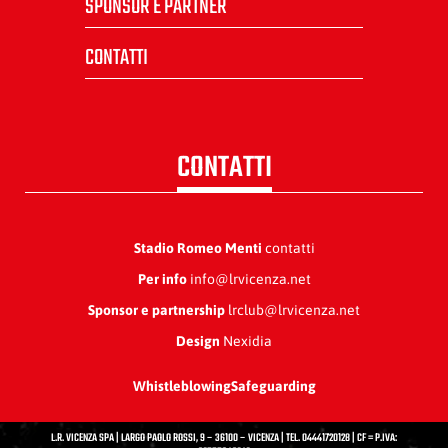
SPONSOR E PARTNER
CONTATTI
CONTATTI
Stadio Romeo Menti
contatti
Per info
info@lrvicenza.net
Sponsor e partnership
lrclub@lrvicenza.net
Design
Nexidia
Whistleblowing
Safeguarding
L.R. VICENZA SPA | LARGO PAOLO ROSSI, 9 – 36100 – VICENZA | TEL. 04441720128 | CF = P.IVA: