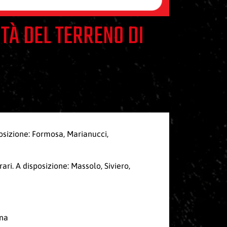
TÀ DEL TERRENO DI
sposizione: Formosa, Marianucci,
ri. A disposizione: Massolo, Siviero,
gna