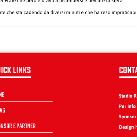
el Frate che però è bravo a distendersi e deviare la sfera
 che sta cadendo da diversi minuti e che ha reso impraticabile
ICK LINKS
CONT
ME
Stadio 
Per info
WS
Sponsor
ONSOR E PARTNER
Design
N