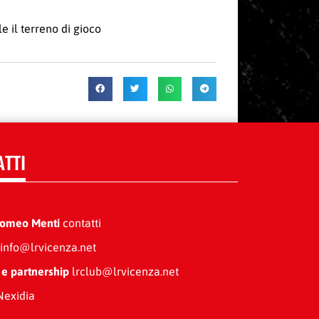
 il terreno di gioco
ATTI
Romeo Menti
contatti
info@lrvicenza.net
 e partnership
lrclub@lrvicenza.net
exidia