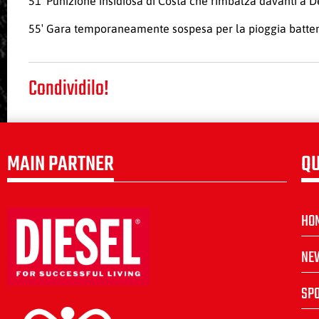
51′ Punizione insidiosa di Costa che rimbalza davanti a D
55′ Gara temporaneamente sospesa per la pioggia battente
Condividilo!
MAIN PARTNER
QU
HO
NE
SP