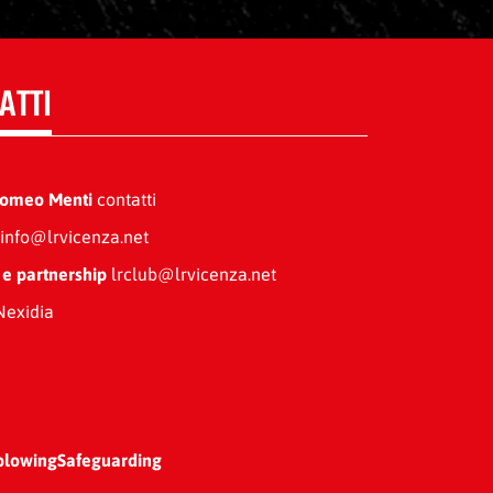
ATTI
Romeo Menti
contatti
info@lrvicenza.net
 e partnership
lrclub@lrvicenza.net
exidia
blowing
Safeguarding