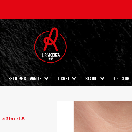
SETTORE GIOVANILE
TICKET
STADIO
L.R. CLUB
er Silver x L.R.