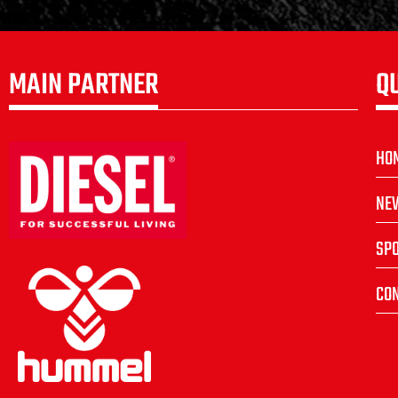
MAIN PARTNER
Q
HO
NE
SP
CON