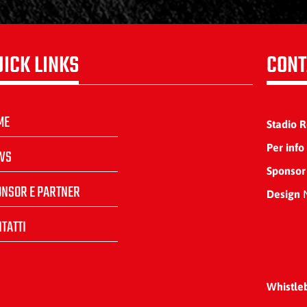
UICK LINKS
CONT
ME
Stadio 
Per info
WS
Sponsor
ONSOR E PARTNER
Design
N
TATTI
Whistle