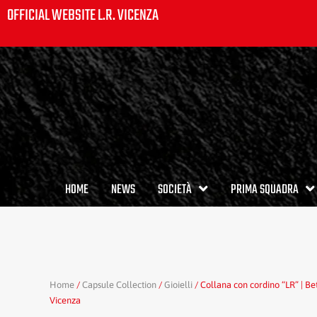
OFFICIAL WEBSITE L.R. VICENZA
HOME
NEWS
SOCIETÀ
PRIMA SQUADRA
Home
/
Capsule Collection
/
Gioielli
/ Collana con cordino “LR” | Bett
Vicenza