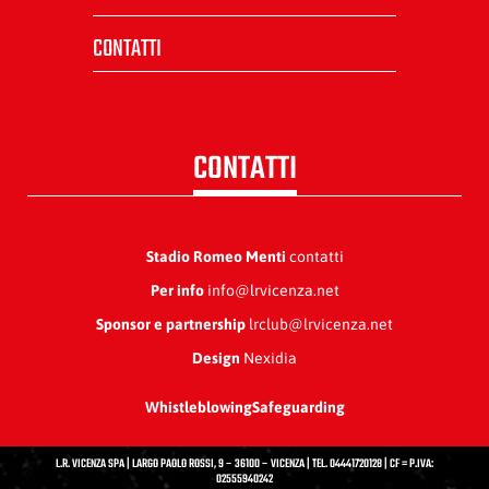
CONTATTI
CONTATTI
Stadio Romeo Menti
contatti
Per info
info@lrvicenza.net
Sponsor e partnership
lrclub@lrvicenza.net
Design
Nexidia
Whistleblowing
Safeguarding
L.R. VICENZA SPA | LARGO PAOLO ROSSI, 9 – 36100 – VICENZA | TEL. 04441720128 | CF = P.IVA:
02555940242