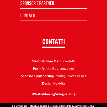
SPONSOR E PARTNER
CONTATTI
CONTATTI
Stadio Romeo Menti
contatti
Per info
info@lrvicenza.net
Sponsor e partnership
lrclub@lrvicenza.net
Design
Nexidia
Whistleblowing
Safeguarding
L.R. VICENZA SPA | LARGO PAOLO ROSSI, 9 – 36100 – VICENZA | TEL. 04441720128 | CF = P.IVA: