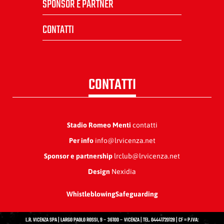
SPONSOR E PARTNER
CONTATTI
CONTATTI
Stadio Romeo Menti
contatti
Per info
info@lrvicenza.net
Sponsor e partnership
lrclub@lrvicenza.net
Design
Nexidia
Whistleblowing
Safeguarding
L.R. VICENZA SPA | LARGO PAOLO ROSSI, 9 – 36100 – VICENZA | TEL. 04441720128 | CF = P.IVA: