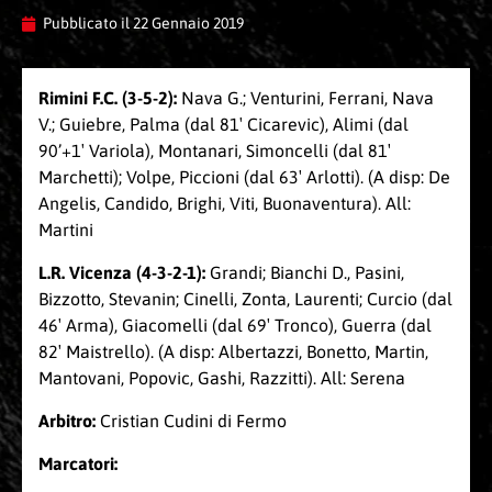
Pubblicato il
22 Gennaio 2019
Rimini F.C. (3-5-2):
Nava G.; Venturini, Ferrani, Nava
V.; Guiebre, Palma (dal 81′ Cicarevic), Alimi (dal
90’+1′ Variola), Montanari, Simoncelli (dal 81′
Marchetti); Volpe, Piccioni (dal 63′ Arlotti). (A disp: De
Angelis, Candido, Brighi, Viti, Buonaventura). All:
Martini
L.R. Vicenza (4-3-2-1):
Grandi; Bianchi D., Pasini,
Bizzotto, Stevanin; Cinelli, Zonta, Laurenti; Curcio (dal
46′ Arma), Giacomelli (dal 69′ Tronco), Guerra (dal
82′ Maistrello). (A disp: Albertazzi, Bonetto, Martin,
Mantovani, Popovic, Gashi, Razzitti). All: Serena
Arbitro:
Cristian Cudini di Fermo
Marcatori: