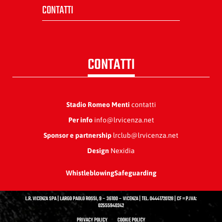
CONTATTI
CONTATTI
Stadio Romeo Menti
contatti
Per info
info@lrvicenza.net
Sponsor e partnership
lrclub@lrvicenza.net
Design
Nexidia
Whistleblowing
Safeguarding
L.R. VICENZA SPA | LARGO PAOLO ROSSI, 9 – 36100 – VICENZA | TEL. 04441720128 | CF = P.IVA:
02555940242
PRIVACY POLICY
COOKIE POLICY