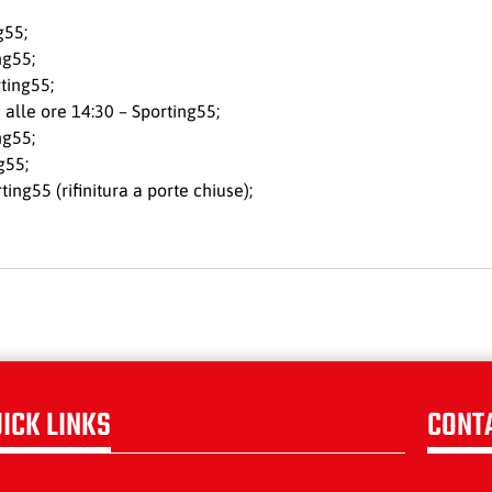
g55;
ng55;
ting55;
alle ore 14:30 – Sporting55;
ng55;
g55;
ng55 (rifinitura a porte chiuse);
ICK LINKS
CONT