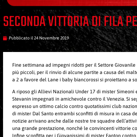
SECONDA VITTORIA DI FILA PE
Pubblicato il
24 Novembre 2019
Fine settimana ad impegni ridotti per il Settore Giovanile 
più piccoli, per il rinvio di alcune partite a causa del mal
a 2 a favore del Lane i baby biancorossi si proiettano a so
A riposo gli Allievi Nazionali Under 17 di mister Simeoni 
Stevanin impegnati in amichevole contro il Venezia. Si seg
espresso un ottimo calcio contro quotatissimi club naziona
di mister Dal Santo entrambi sconfitti di misura in casa d
notizie arrivano anche dalle nostre tre squadre dell’attivi
una grande prestazione, nonché le convincenti vittorie co
Infine sconfitta per i Giovanissimi di mister Fanton contro 