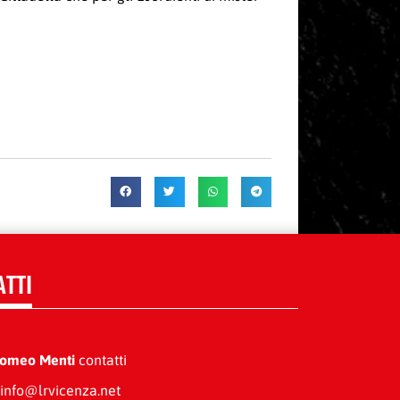
ATTI
Romeo Menti
contatti
info@lrvicenza.net