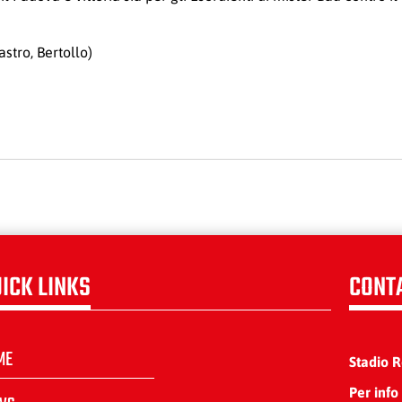
stro, Bertollo)
ICK LINKS
CONT
ME
Stadio 
Per info