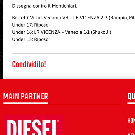
Dissegna contro il Montichiari.
Berretti: Virtus Vecomp VR – LR VICENZA 2-3 (Rampin, Pila
Under 17: Riposo
Under 16: LR VICENZA – Venezia 1-1 (Shukolli)
Under 15: Riposo
Condividilo!
MAIN PARTNER
QU
HO