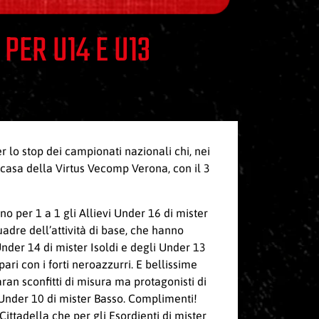
 PER U14 E U13
r lo stop dei campionati nazionali chi, nei
in casa della Virtus Vecomp Verona, con il 3
o per 1 a 1 gli Allievi Under 16 di mister
uadre dell’attività di base, che hanno
Under 14 di mister Isoldi e degli Under 13
ri con i forti neroazzurri. E bellissime
aran sconfitti di misura ma protagonisti di
 Under 10 di mister Basso. Complimenti!
 Cittadella che per gli Esordienti di mister