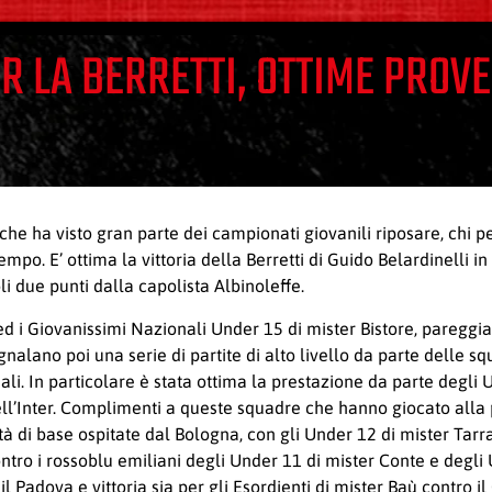
R LA BERRETTI, OTTIME PROVE
che ha visto gran parte dei campionati giovanili riposare, chi pe
tempo. E’ ottima la vittoria della Berretti di Guido Belardinelli 
li due punti dalla capolista Albinoleffe.
ed i Giovanissimi Nazionali Under 15 di mister Bistore, pareggian
nalano poi una serie di partite di alto livello da parte delle sq
li. In particolare è stata ottima la prestazione da parte degli 
ell’Inter. Complimenti a queste squadre che hanno giocato alla pa
tà di base ospitate dal Bologna, con gli Under 12 di mister Tarr
ntro i rossoblu emiliani degli Under 11 di mister Conte e degli
il Padova e vittoria sia per gli Esordienti di mister Baù contro il