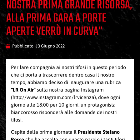
NOSTRA PRIMA GRANDE RISORSA,
ALLA PRIMA GARA A PORTE
APERTE VERRÒ IN CURVA”
Pubblicato il
3 Giugno 2022
Per fare compagnia ai nostri tifosi in questo periodo
che ci porta a trascorrere dentro casa il nostro
tempo, abbiamo deciso di inaugurare una rubrica
“LR On Air”
sulla nostra pagina Instagram
(
http://www.instagram.com/lrvicenza
), dove ogni
giorno alle 18:00 per 10 giorni, un protagonista
biancorosso risponderà alle domande dei nostri
tifosi.
Ospite della prima giornata il
Presidente Stefano
Rosso
che ha accolto con queste parole i tanti tifosi