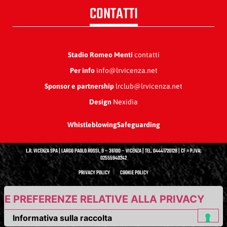
CONTATTI
Stadio Romeo Menti
contatti
Per info
info@lrvicenza.net
Sponsor e partnership
lrclub@lrvicenza.net
Design
Nexidia
Whistleblowing
Safeguarding
L.R. VICENZA SPA | LARGO PAOLO ROSSI, 9 – 36100 – VICENZA | TEL. 04441720128 | CF = P.IVA:
02555940242
PRIVACY POLICY
COOKIE POLICY
UE PREFERENZE RELATIVE ALLA PRIVACY
Informativa sulla raccolta