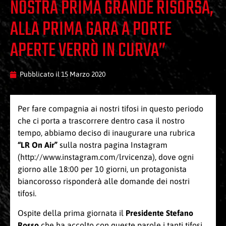
NOSTRA PRIMA GRANDE RISORSA,
ALLA PRIMA GARA A PORTE
APERTE VERRÒ IN CURVA”
Pubblicato il
15 Marzo 2020
Per fare compagnia ai nostri tifosi in questo periodo
che ci porta a trascorrere dentro casa il nostro
tempo, abbiamo deciso di inaugurare una rubrica
“LR On Air”
sulla nostra pagina Instagram
(
http://www.instagram.com/lrvicenza
), dove ogni
giorno alle 18:00 per 10 giorni, un protagonista
biancorosso risponderà alle domande dei nostri
tifosi.
Ospite della prima giornata il
Presidente Stefano
Rosso
che ha accolto con queste parole i tanti tifosi