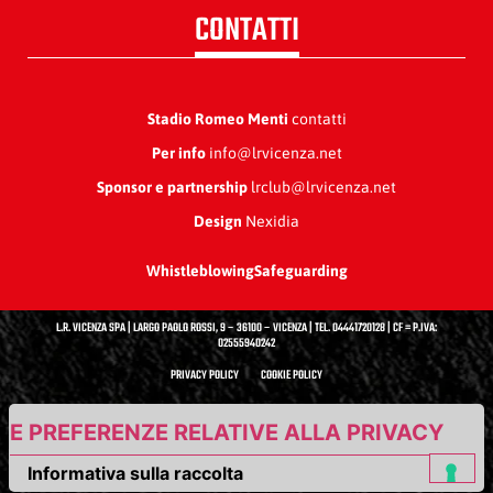
CONTATTI
Stadio Romeo Menti
contatti
Per info
info@lrvicenza.net
Sponsor e partnership
lrclub@lrvicenza.net
Design
Nexidia
Whistleblowing
Safeguarding
L.R. VICENZA SPA | LARGO PAOLO ROSSI, 9 – 36100 – VICENZA | TEL. 04441720128 | CF = P.IVA:
02555940242
PRIVACY POLICY
COOKIE POLICY
UE PREFERENZE RELATIVE ALLA PRIVACY
Informativa sulla raccolta