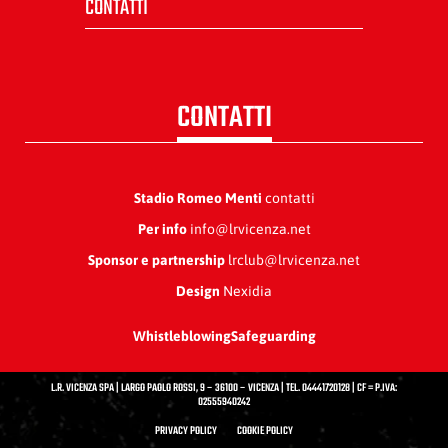
CONTATTI
CONTATTI
Stadio Romeo Menti
contatti
Per info
info@lrvicenza.net
Sponsor e partnership
lrclub@lrvicenza.net
Design
Nexidia
Whistleblowing
Safeguarding
L.R. VICENZA SPA | LARGO PAOLO ROSSI, 9 – 36100 – VICENZA | TEL. 04441720128 | CF = P.IVA:
02555940242
PRIVACY POLICY
COOKIE POLICY